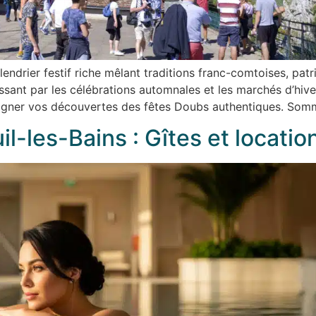
lendrier festif riche mêlant traditions franc-comtoises, pa
assant par les célébrations automnales et les marchés d’hi
gner vos découvertes des fêtes Doubs authentiques. Somm
-les-Bains : Gîtes et locati