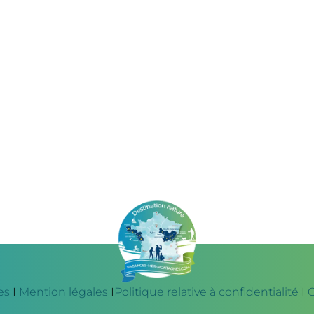
es
I
Mention légales
I
Politique relative à confidentialité
I
C