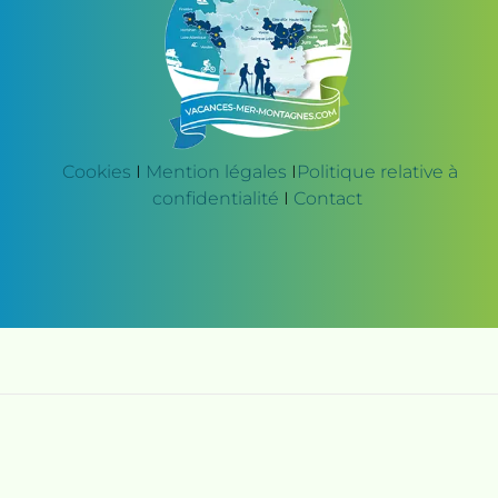
Cookies
I
Mention légales
I
Politique relative à
confidentialité
I
Contact